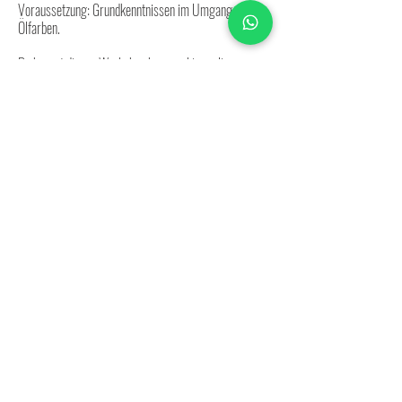
Voraussetzung: Grundkenntnissen im Umgang mit
Ölfarben.
Du kannst diesen Workshop bequem hier online
buchen.
Folgende Leistungen sind inklusive:
-​ Getränke und Snacks
- Materialien und Leihpinsel
- Kleine Gruppen mit maximal 9 Teilnehmern
- Barrierefreie Räumlichkeiten
- Leihmalschürze
Mehr Infos unter:
+49 1717678780
info@ateliercharisma.de
Impressum
Datenschutz
AGB