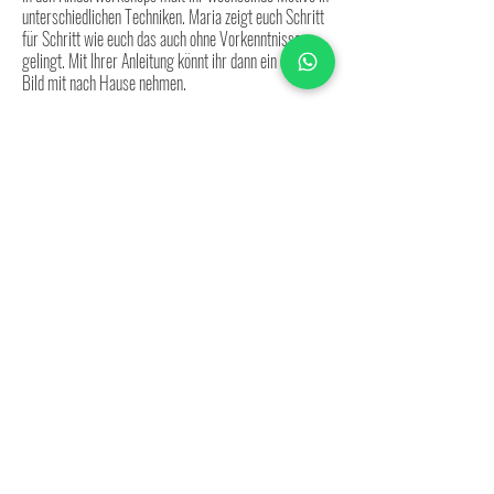
unterschiedlichen Techniken. Maria zeigt euch Schritt
für Schritt wie euch das auch ohne Vorkenntnisse
gelingt. Mit Ihrer Anleitung könnt ihr dann ein cooles
Bild mit nach Hause nehmen.
Der Workshop ist geeignet für Kinder im Alter von 6
-12 Jahren und kann hier bequem online gebucht
werden.
Folgende Leistungen sind inklusive:
- Inklusive Materialien und Leihpinseln
- Getränke
- Barrierefreie Räumlichkeiten
- Leihmalschürzen
Mehr Infos unter:
+49 1717678780
info@ateliercharisma.de