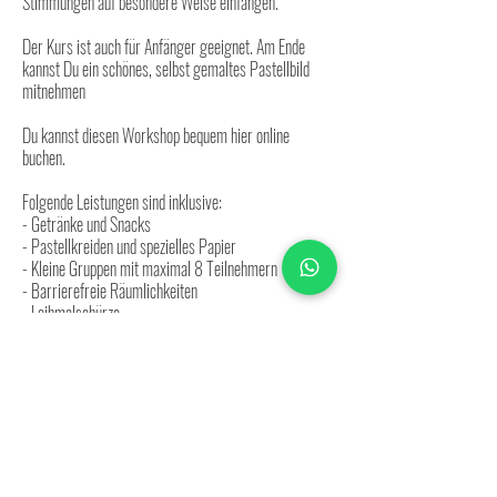
Stimmungen auf besondere Weise einfangen.
Der Kurs ist auch für Anfänger geeignet. Am Ende
kannst Du ein schönes, selbst gemaltes Pastellbild
mitnehmen
Du kannst diesen Workshop bequem hier online
buchen.
Folgende Leistungen sind inklusive:
-​ Getränke und Snacks
- Pastellkreiden und spezielles Papier
- Kleine Gruppen mit maximal 8 Teilnehmern
- Barrierefreie Räumlichkeiten
- Leihmalschürze
WO?
Der Workshop findet in unserem Studio 18 statt.
Im Heidbergzentrum in der Fussgängerzone
Jenastieg 18
38124 Braunschweig