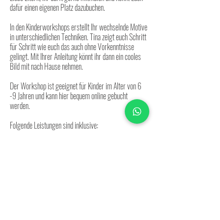
dafür einen eigenen Platz dazubuchen.
In den Kinderworkshops erstellt Ihr wechselnde Motive
in unterschiedlichen Techniken. Tina zeigt euch Schritt
für Schritt wie euch das auch ohne Vorkenntnisse
gelingt. Mit Ihrer Anleitung könnt ihr dann ein cooles
Bild mit nach Hause nehmen.
Der Workshop ist geeignet für Kinder im Alter von 6
-9 Jahren und kann hier bequem online gebucht
werden.
Folgende Leistungen sind inklusive:
- Inklusive Materialien und Leihpinseln
- Getränke
- Barrierefreie Räumlichkeiten
- Leihmalschürzen
Mehr Infos unter:
+49 157 85101518
info@ateliercharisma.de