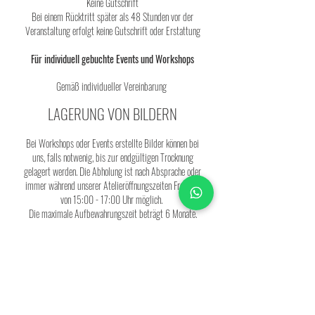
Keine Gutschrift
Bei einem Rücktritt später als 48 Stunden vor der
Veranstaltung erfolgt keine Gutschrift oder Erstattung
Für individuell gebuchte Events und Workshops
Gemäß individueller Vereinbarung
LAGERUNG VON BILDERN
Bei Workshops oder Events erstellte Bilder können bei
uns, falls notwenig, bis zur endgültigen Trocknung
gelagert werden. Die Abholung ist nach Absprache oder
immer während unserer Atelieröffnungszeiten Freitags
von 15:00 - 17:00 Uhr möglich.
Die maximale Aufbewahrungszeit beträgt 6 Monate.
Werden die Bilder auch nach Erinnerung nicht innerhalb
dieses Zeitraums
abgeholt behalten wir uns vor diese
weiterzuverwenden oder zu entsorgen.
Impressum
Datenschutz
AGB