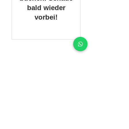
bald wieder
vorbei!
Impressum
Datenschutz
AGB
Atelier Charisma
Jenastieg 24
38124 Braunschweig
info@ateliercharisma.de
TELEFON/WHATSAPP: 0157 85101518‬
© ATELIER CHARISMA | Atelier für
Kunst - und Malerei