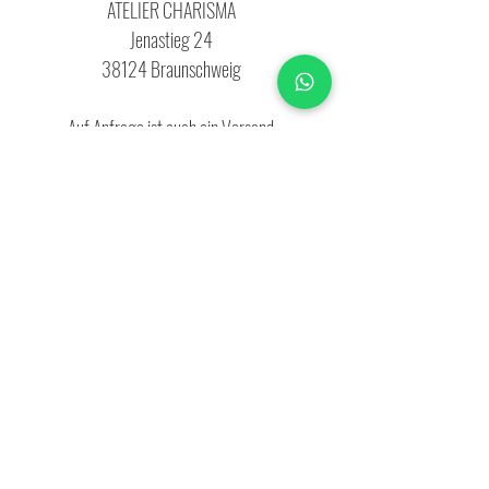
ATELIER CHARISMA
Jenastieg 24
38124 Braunschweig
Auf Anfrage ist auch ein Versand
möglich.
info@atelierbraunschweig.de
Impressum
Datenschutz
AGB
Atelier Charisma
Jenastieg 24
38124 Braunschweig
info@ateliercharisma.de