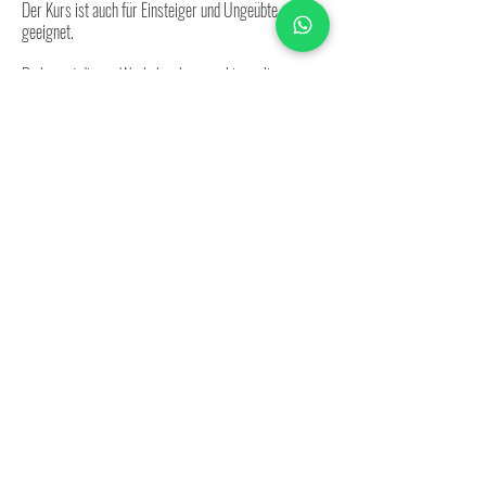
Der Kurs ist auch für Einsteiger und Ungeübte
geeignet.
Du kannst diesen Workshop bequem hier online
buchen.
Folgende Leistungen sind inklusive:
-​ Getränke, Snacks
- Materialien und Leihpinsel
- Kleine Gruppen mit maximal 8 Teilnehmern
- Barrierefreie Räumlichkeiten
- Leihmalschürze
Mehr Infos unter:
+49 157 85101518
info@ateliercharisma.de
Impressum
Datenschutz
AGB