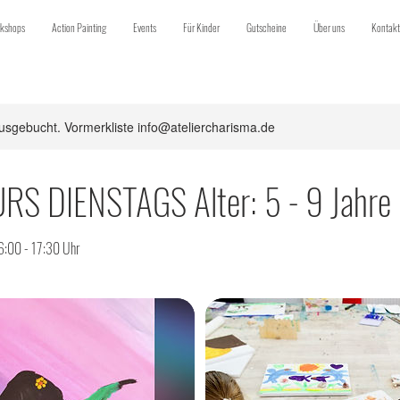
kshops
Action Painting
Events
Für Kinder
Gutscheine
Über uns
Kontakt
usgebucht. Vormerkliste info@ateliercharisma.de
S DIENSTAGS Alter: 5 - 9 Jahre
6:00 - 17:30 Uhr