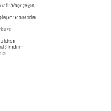
auch für Anfänger geeignet.
p bequem hier online buchen.
nklusive:
 Leihpinseln
imal 8 Teilnehmern
eiten