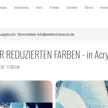
kshops
Action Painting
Events
Für Kinder
Gutscheine
Über uns
Kontakt
usgebucht. Vormerkliste info@ateliercharisma.de
R REDUZIERTEN FARBEN - in Acry
:30 - 17:00 Uhr