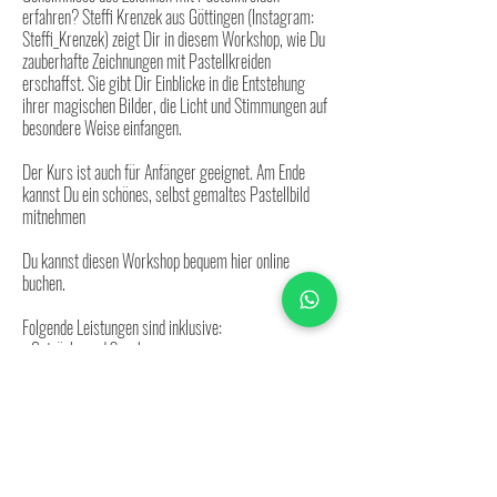
erfahren? Steffi Krenzek aus Göttingen (Instagram:
Steffi_Krenzek) zeigt Dir in diesem Workshop, wie Du
zauberhafte Zeichnungen mit Pastellkreiden
erschaffst. Sie gibt Dir Einblicke in die Entstehung
ihrer magischen Bilder, die Licht und Stimmungen auf
besondere Weise einfangen.
Der Kurs ist auch für Anfänger geeignet. Am Ende
kannst Du ein schönes, selbst gemaltes Pastellbild
mitnehmen
Du kannst diesen Workshop bequem hier online
buchen.
Folgende Leistungen sind inklusive:
-​ Getränke und Snacks
- Pastellkreiden und spezielles Papier
- Kleine Gruppen mit maximal 8 Teilnehmern
- Barrierefreie Räumlichkeiten
- Leihmalschürze
Mehr Infos unter: