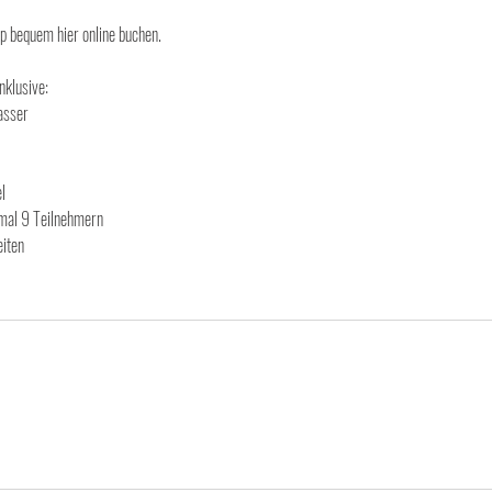
p bequem hier online buchen.
nklusive:
asser
l
imal 9 Teilnehmern
eiten