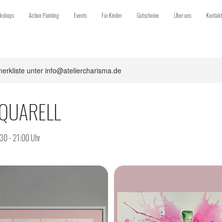
kshops
Action Painting
Events
Für Kinder
Gutscheine
Über uns
Kontakt
erkliste unter info@ateliercharisma.de
AQUARELL
:30 - 21:00 Uhr