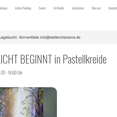
kshops
Action Painting
Events
Für Kinder
Gutscheine
Über uns
Kontakt
usgebucht. Vormerkliste info@ateliercharisma.de
CHT BEGINNT in Pastellkreide
:30 - 18:00 Uhr